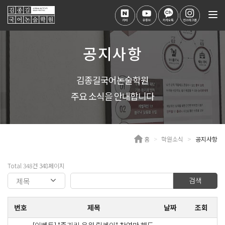
Tog
nav
공지사항
김종길국어논술학원
주요 소식을 안내합니다
홈
학원소식
공지사항
Total 348건 348페이지
검색
번호
제목
날짜
조회