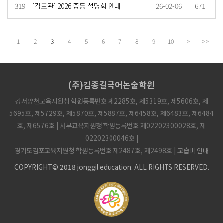
319
[김포관] 2026 중등 설명회 안내
26-02-06
671
1
2
3
4
5
6
7
8
9
10
>
>>
(주)김종길국어논술학원
강서양천교육지원청 학원등록번호 제2285호, 제5319호, 제5606호, 제
5695호, 제5729호, 제5870호, 제5887호, 제6458호, 제6483호, 제6484
호, 제6576호 | 서부교육지원청 학원등록번호 제02202300028호, 제
02202300046호 |
경기도김포교육지원청 학원등록번호 제2487호, 제2498호 |
교습비 안내
COPYRIGHT© 2018 jonggil education. ALL RIGHTS RESERVED.