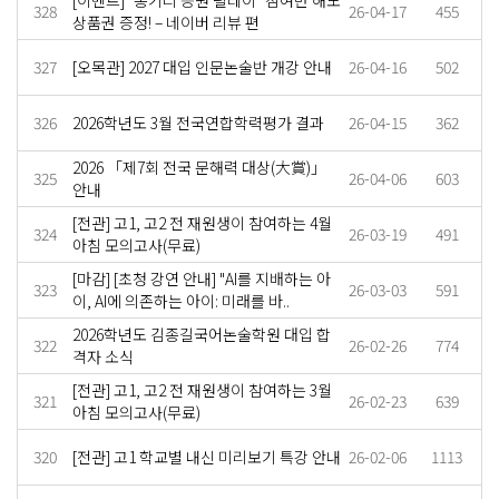
[이벤트] "종기리 응원 릴레이" 참여만 해도
328
26-04-17
455
상품권 증정! – 네이버 리뷰 편
327
[오목관] 2027 대입 인문논술반 개강 안내
26-04-16
502
326
2026학년도 3월 전국연합학력평가 결과
26-04-15
362
2026 「제7회 전국 문해력 대상(大賞)」
325
26-04-06
603
안내
[전관] 고1, 고2 전 재원생이 참여하는 4월
324
26-03-19
491
아침 모의고사(무료)
[마감] [초청 강연 안내] "AI를 지배하는 아
323
26-03-03
591
이, AI에 의존하는 아이: 미래를 바..
2026학년도 김종길국어논술학원 대입 합
322
26-02-26
774
격자 소식
[전관] 고1, 고2 전 재원생이 참여하는 3월
321
26-02-23
639
아침 모의고사(무료)
320
[전관] 고1 학교별 내신 미리보기 특강 안내
26-02-06
1113