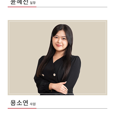
윤혜선
실장
용소연
사원