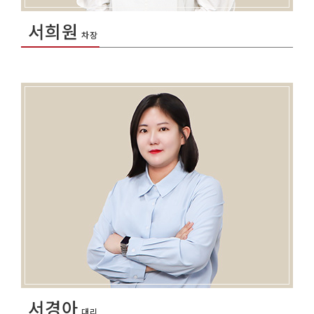
서희원
차장
서경아
대리