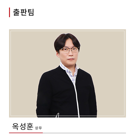
출판팀
옥성훈
상무