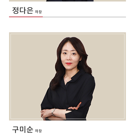
정다은
차장
구미순
차장