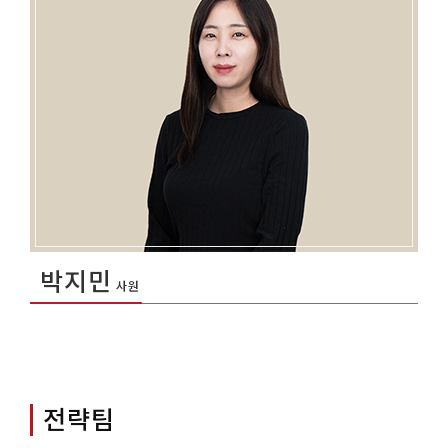
박지민
사원
전략팀