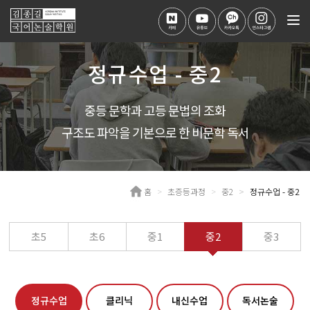
Tog
nav
정규수업 - 중2
중등 문학과 고등 문법의 조화
구조도 파악을 기본으로 한 비문학 독서
홈
초증등과정
중2
정규수업 - 중2
초5
초6
중1
중2
중3
정규수업
클리닉
내신수업
독서논술