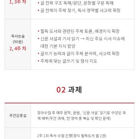
1, 3주 차
글 전체 구조 독해/문단, 문장별 구문 독해
글 전체의 주제 찾기, 독서 영역별 사고력 확장
필독 도서와 관련된 주제 토론, 배경지식 확장
독서논술
신문 사설과 기사 읽기 → 최신 주요 시사 이슈에
(90분)
대한 기본 지식 함양
2, 4주 차
글쓰기 능력과 글의 주제 분석력, 사고력 확장
주제에 맞는 글쓰기 및 첨삭 지도
02
과제
정규수업 후 매주 문학, 문법, ‘신문 사설’ 읽기로 구성된 과
주간김종길
제 배부(주간 과제, 전 영역 총 복습 및 확인 문제)
2주 1회 독서 수업 진행(정식 필독도서 월 2권)