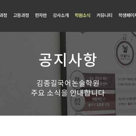
과정
고등과정
한자반
강사소개
학원소식
커뮤니티
학생페이
공지사항
김종길국어논술학원
주요 소식을 안내합니다