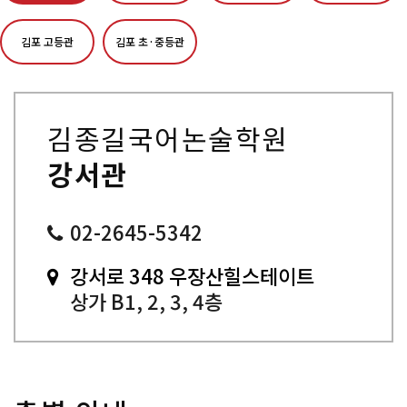
김포 고등관
김포 초·중등관
김종길국어논술학원
강서관
02-2645-5342
강서로 348 우장산힐스테이트
상가 B1, 2, 3, 4층