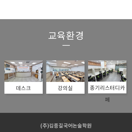
교육환경
종기리스터디카
데스크
강의실
페
(주)김종길국어논술학원