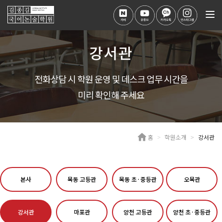
Tog
nav
강서관
전화상담 시 학원 운영 및 데스크 업무 시간을
미리 확인해 주세요
홈
학원소개
강서관
본사
목동 고등관
목동 초·중등관
오목관
강서관
마포관
양천 고등관
양천 초·중등관